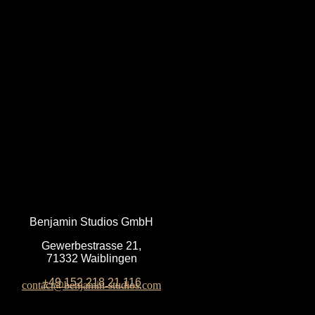
N
Benjamin Studios GmbH
Gewerbestrasse 21,
71332 Waiblingen
+49 152 218 21 116
contact@benjamin-studios.com