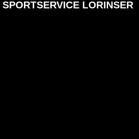
SPORTSERVICE LORINSER
location
STUTTGART
leistungen
FOTOPRODUKTIO
LUFTAUFNAHMEN